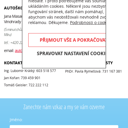
hledáte. I proto potřebujeme váš souhlas s
ukládáním cookies. Některé jsou nezbytné pro
AUTOŠKOLA KRÁTKÝ
OTEVÍRACÍ DOBA
fungování stránek, další nám pomáhají,
Jana Masaryka 49, Praha 2 -
Po — Čt:
9 — 17
abychom vás neobtěžovali nevhodně zvolenou
Vinohrady
reklamou. Děkujeme.
Podrobnosti o cookies
Pá:
9 — 13
(5 minut chůze od stanice metra A - náměstí
Míru)
PŘIJMOUT VŠE A POKRAČOVAT
tel.: +420 222 511 408
email:
auto-kratky@cmail.cz
SPRAVOVAT NASTAVENÍ COOKIES
KONTAKT AUTOŠKOLA
KONTAKT PSYCHOTESTY
Ing. Lubomír Krátký: 603 518 577
PhDr. Pavla Rymešová: 731 167 381
Jan Kořan: 739 459 901
Tomáš Geisler: 722 222 112
Zanechte nám vzkaz a my se vám ozveme
Jméno: