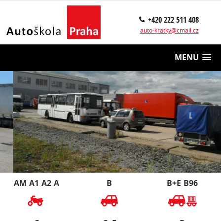
+420 222 511 408
auto-kratky@cmail.cz
MENU
AM
A1
A2
A
B
B+E
B96