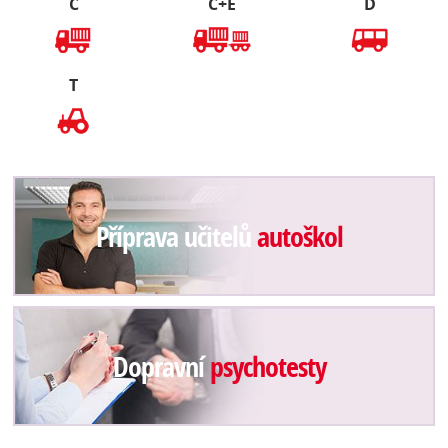
C
C+E
D
T
Příprava učitelů
autoškol
Dopravní
psychotesty