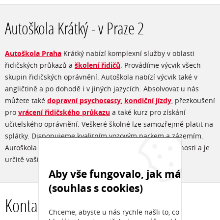
Autoškola Krátký - v Praze 2
Autoškola Praha
Krátký nabízí komplexní služby v oblasti
řidičských průkazů a
školení řidičů
. Provádíme výcvik všech
skupin řidičských oprávnění. Autoškola nabízí výcvik také v
angličtině a po dohodě i v jiných jazycích. Absolvovat u nás
můžete také
dopravní psychotesty
,
kondiční jízdy
, přezkoušení
pro
vrácení řidičského průkazu
a také kurz pro získání
učitelského oprávnění. Veškeré školné lze samozřejmě platit na
splátky. Disponujeme kvalitním vozovým parkem a zázemím.
Autoškola Praha Krátký má dlouholetou tradici, zkušenosti a je
určitě vaší dobrou volbou!
Aby vše fungovalo, jak má
(souhlas s cookies)
Kontaktujte nás
Chceme, abyste u nás rychle našli to, co