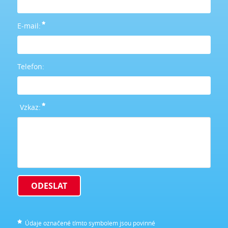
E-mail:
Telefon:
Vzkaz:
ODESLAT
Údaje označené tímto symbolem jsou povinné